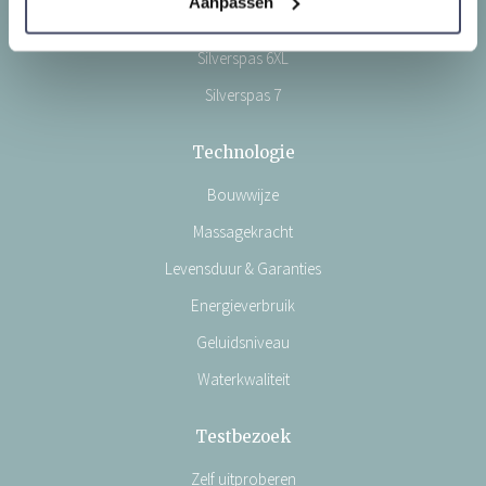
Aanpassen
Silverspas 6
Silverspas 6XL
Silverspas 7
Technologie
Bouwwijze
Massagekracht
Levensduur & Garanties
Energieverbruik
Geluidsniveau
Waterkwaliteit
Testbezoek
Zelf uitproberen