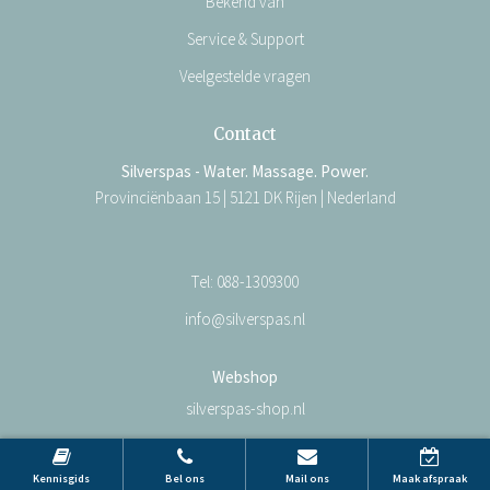
Bekend van
Service & Support
Veelgestelde vragen
Contact
Silverspas - Water. Massage. Power.
Provinciënbaan 15 | 5121 DK Rijen | Nederland
Tel:
088-1309300
info@silverspas.nl
Webshop
silverspas-shop.nl
Kennisgids
Bel ons
Mail ons
Maak afspraak