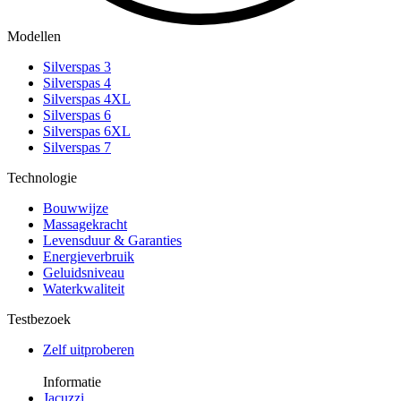
Modellen
Silverspas 3
Silverspas 4
Silverspas 4XL
Silverspas 6
Silverspas 6XL
Silverspas 7
Technologie
Bouwwijze
Massagekracht
Levensduur & Garanties
Energieverbruik
Geluidsniveau
Waterkwaliteit
Testbezoek
Zelf uitproberen
Informatie
Jacuzzi