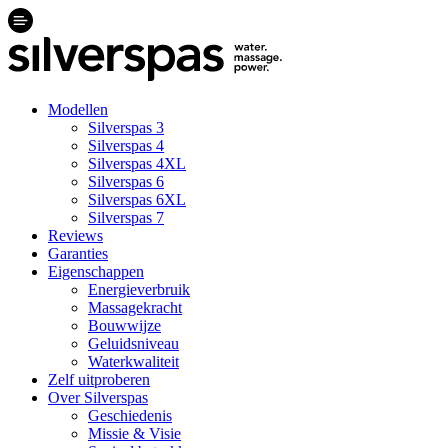
Modellen
Silverspas 3
Silverspas 4
Silverspas 4XL
Silverspas 6
Silverspas 6XL
Silverspas 7
Reviews
Garanties
Eigenschappen
Energieverbruik
Massagekracht
Bouwwijze
Geluidsniveau
Waterkwaliteit
Zelf uitproberen
Over Silverspas
Geschiedenis
Missie & Visie