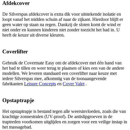
Afdekcover
De Silverspas afdekcover is extra dik voor uitstekende isolatie en
loopt vanaf het midden schuin af naar de zijkant. Hierdoor blijft er
geen water op staan na regen. Dankzij de sloten komt de wind er
niet onder en kunnen kinderen niet zonder toezicht het bad in. U
heeft de keuze uit diverse kleuren.
Coverlifter
Gebruik de Covermate Easy om de afdekcover met één hand van
het bad te tillen en weer terug te plaatsen of kies een van de andere
modellen. We leveren standaard een coverlifter naar keuze met
iedere Silverspas mee, afkomstig van de toonaangevende
fabrikanten
Leisure Concepts
en
Cover Valet
.
Opstaptrapje
Het opstaptrapje is bestand tegen alle weersinvloeden, zoals die van
krachtige zonnestralen (UV-proof). De antislipgroeven in de
traptreden voorkomen uitglijden en zorgen voor een veilige instap in
het massagebad.