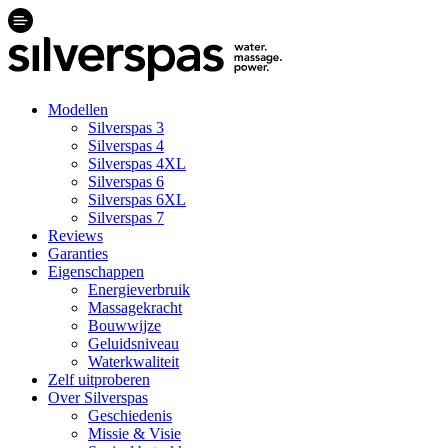
Modellen
Silverspas 3
Silverspas 4
Silverspas 4XL
Silverspas 6
Silverspas 6XL
Silverspas 7
Reviews
Garanties
Eigenschappen
Energieverbruik
Massagekracht
Bouwwijze
Geluidsniveau
Waterkwaliteit
Zelf uitproberen
Over Silverspas
Geschiedenis
Missie & Visie