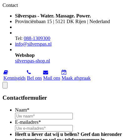
Contact
Silverspas - Water. Massage. Power.
Provinciënbaan 15 | 5121 DK Rijen | Nederland
Tel:
088-1309300
info@silverspas.nl
Webshop
silverspas-shop.nl
Kennisgids
Bel ons
Mail ons
Maak afspraak
Contactformulier
Naam
*
E-mailadres
*
Heeft u liever dat wij u bellen? Geef dan hieronder
toestemming en vul uw telefoonnummer in.