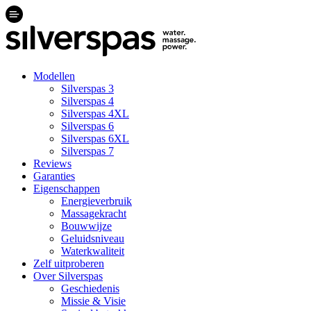
Modellen
Silverspas 3
Silverspas 4
Silverspas 4XL
Silverspas 6
Silverspas 6XL
Silverspas 7
Reviews
Garanties
Eigenschappen
Energieverbruik
Massagekracht
Bouwwijze
Geluidsniveau
Waterkwaliteit
Zelf uitproberen
Over Silverspas
Geschiedenis
Missie & Visie