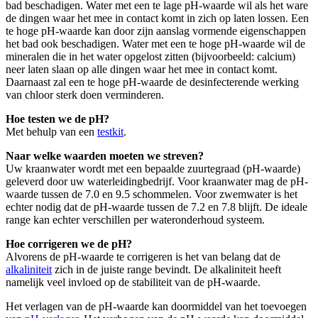
bad beschadigen. Water met een te lage pH-waarde wil als het ware
de dingen waar het mee in contact komt in zich op laten lossen. Een
te hoge pH-waarde kan door zijn aanslag vormende eigenschappen
het bad ook beschadigen. Water met een te hoge pH-waarde wil de
mineralen die in het water opgelost zitten (bijvoorbeeld: calcium)
neer laten slaan op alle dingen waar het mee in contact komt.
Daarnaast zal een te hoge pH-waarde de desinfecterende werking
van chloor sterk doen verminderen.
Hoe testen we de pH?
Met behulp van een
testkit
.
Naar welke waarden moeten we streven?
Uw kraanwater wordt met een bepaalde zuurtegraad (pH-waarde)
geleverd door uw waterleidingbedrijf. Voor kraanwater mag de pH-
waarde tussen de 7.0 en 9.5 schommelen. Voor zwemwater is het
echter nodig dat de pH-waarde tussen de 7.2 en 7.8 blijft. De ideale
range kan echter verschillen per wateronderhoud systeem.
Hoe corrigeren we de pH?
Alvorens de pH-waarde te corrigeren is het van belang dat de
alkaliniteit
zich in de juiste range bevindt. De alkaliniteit heeft
namelijk veel invloed op de stabiliteit van de pH-waarde.
Het verlagen van de pH-waarde kan doormiddel van het toevoegen